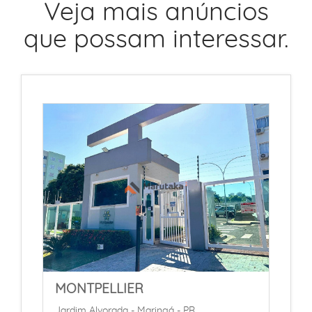
Veja mais anúncios
que possam interessar.
CE
MONTPELLIER
S
Jardim Alvorada - Maringá - PR
P