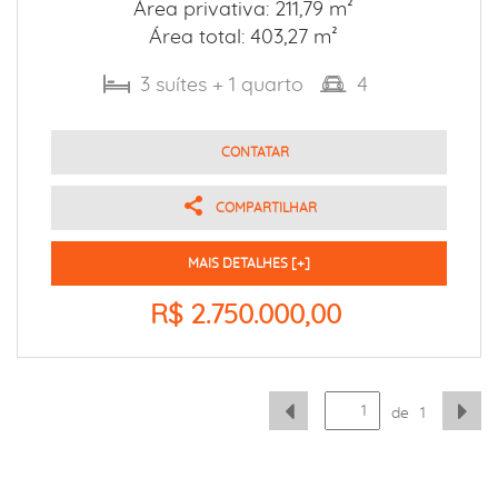
Área privativa: 211,79 m²
Área total: 403,27 m²
3
suítes
+ 1
quarto
4
CONTATAR
COMPARTILHAR
MAIS DETALHES [+]
R$ 2.750.000,00
de
1