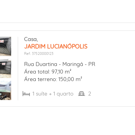
Casa,
JARDIM LUCIANÓPOLIS
Ref.: 37520000123
Rua Duartina -
Maringá - PR
Área total: 97,10 m²
Área terreno: 150,00 m²
1
suíte
+ 1
quarto
2