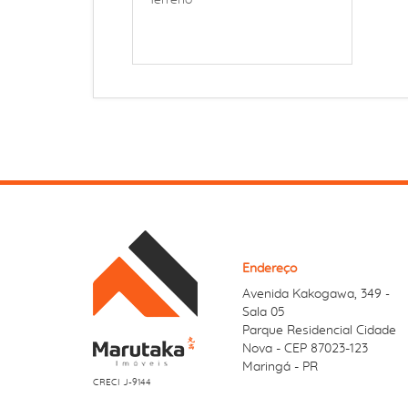
Terreno
Endereço
Avenida Kakogawa, 349
-
Sala 05
Parque Residencial Cidade
Nova - CEP 87023-123
Maringá - PR
CRECI J-9144