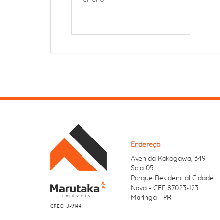
Terreno
Endereço
Avenida Kakogawa, 349
-
Sala 05
Parque Residencial Cidade
Nova - CEP 87023-123
Maringá - PR
CRECI J-9144