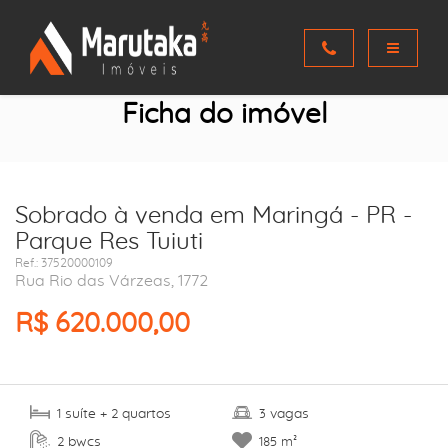
Ficha do imóvel
Sobrado à venda em Maringá - PR -
Parque Res Tuiuti
Ref.: 37520000109
Rua Rio das Várzeas, 1772
R$ 620.000,00
suíte
quartos
vagas
1
+ 2
3
bwcs
2
185 m²