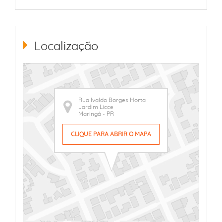
Localização
Rua Ivaldo Borges Horta
Jardim Licce
Maringá - PR
CLIQUE PARA ABRIR O MAPA