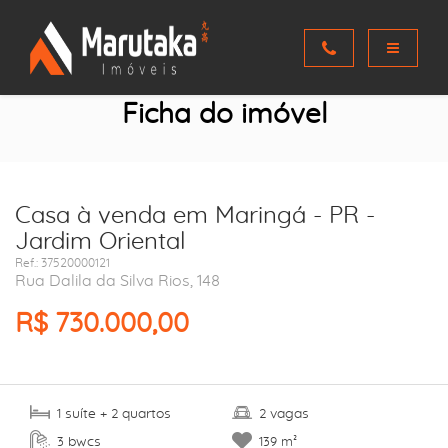
Ficha do imóvel
Casa à venda em Maringá - PR -
Jardim Oriental
Ref.: 37520000121
Rua Dalila da Silva Rios, 148
R$ 730.000,00
suíte
quartos
vagas
1
+ 2
2
bwcs
3
139 m²