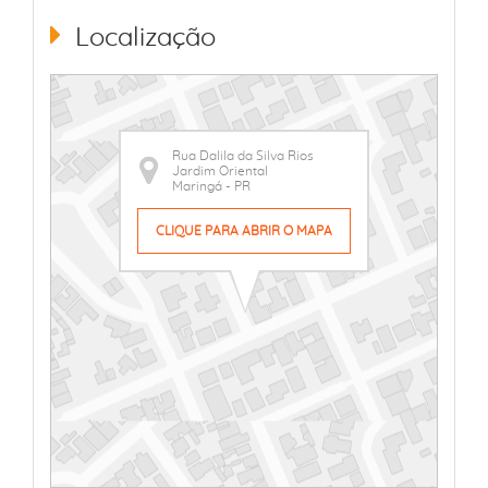
Localização
Rua Dalila da Silva Rios
Jardim Oriental
Maringá - PR
CLIQUE PARA ABRIR O MAPA