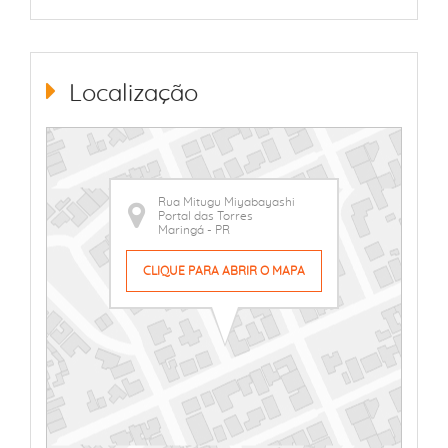
Localização
Rua Mitugu Miyabayashi
Portal das Torres
Maringá - PR
CLIQUE PARA ABRIR O MAPA