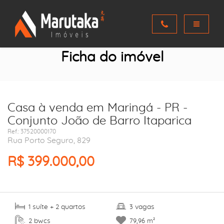
Ficha do imóvel
Casa à venda em Maringá - PR -
Conjunto João de Barro Itaparica
Ref.: 37520000170
Rua Porto Seguro, 829
R$ 399.000,00
suíte
quartos
vagas
1
+ 2
3
bwcs
2
79,96 m²