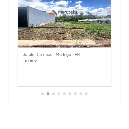
Jardim Campos - Maringá - PR
J
Terreno
T